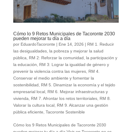
Cómo lo 9 Retos Municipales de Tacoronte 2030
pueden mejorar tu día a día
por
EduardoTacoronte
|
Ene 14, 2026
|
RM 1. Reducir
las desigualdades, la pobreza y mejorar la salud
pública
,
RM 2: Reforzar la comunidad, la participación y
la educación
,
RM 3: Lograr la igualdad de género y
prevenir la violencia contra las mujeres
,
RM 4.
Conservar el medio ambiente y fomentar la
sostenibilidad
,
RM 5. Dinamizar la economía y el tejido
empresarial local
,
RM 6. Mejorar infraestructuras y
vivienda
,
RM 7. Afrontar los retos territoriales
,
RM 8.
Valorar la cultura local
,
RM 9. Alcanzar una gestión
pública eficiente
,
Tacoronte Sostenible
Cómo los 9 Retos Municipales de Tacoronte 2030
pueden mejorar tu día a día Vivir en Tacoronte no es