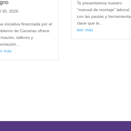
igno
Te presentamos nuestro
"manual de montaje" laboral
l 30, 2026
con las pautas y herramienta
clave que te...
a iniciativa financiada por el
leer más
bierno de Canarias ofrece
rmación, talleres y
ientación...
er más