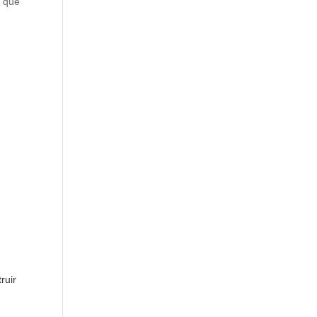
s que
ruir