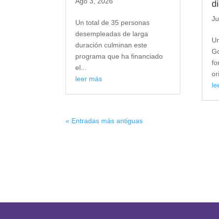
Ago 3, 2026
d
Ju
Un total de 35 personas
desempleadas de larga
Un
duración culminan este
Go
programa que ha financiado
fo
el...
or
leer más
le
« Entradas más antiguas