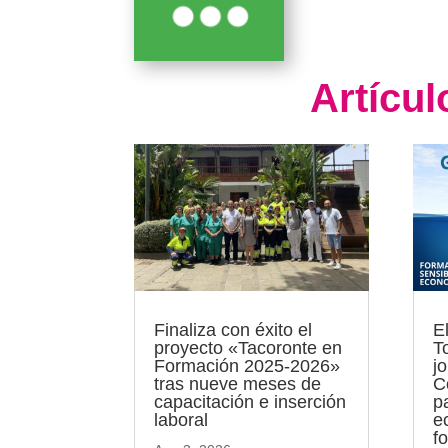
Artícu
Finaliza con éxito el
E
proyecto «Tacoronte en
T
Formación 2025-2026»
j
tras nueve meses de
C
capacitación e inserción
p
laboral
e
f