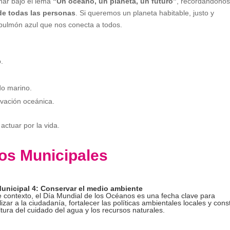
ionar bajo el lema
“Un océano, un planeta, un futuro”
, recordándono
de todas las personas
. Si queremos un planeta habitable, justo y
pulmón azul que nos conecta a todos.
.
do marino.
rvación oceánica.
actuar por la vida.
os Municipales
unicipal 4: Conservar el medio ambiente
e contexto, el Día Mundial de los Océanos es una fecha clave para
lizar a la ciudadanía, fortalecer las políticas ambientales locales y const
tura del cuidado del agua y los recursos naturales.