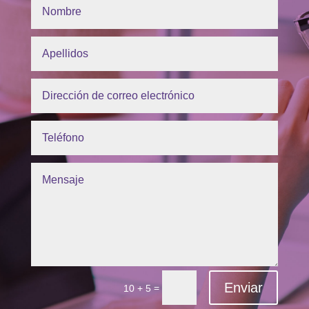
Enviar
=
10 + 5