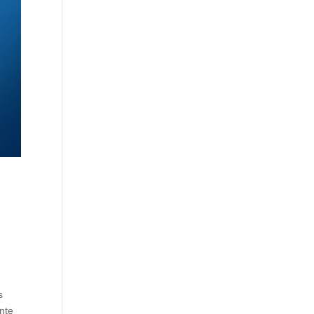
s
nte