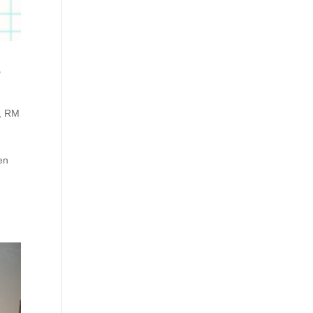
e
,
RM
en