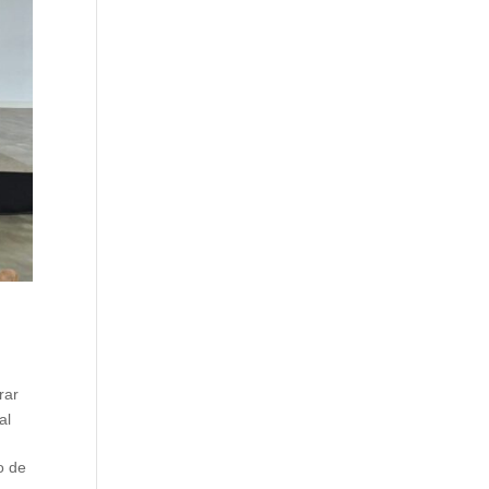
rar
al
o de