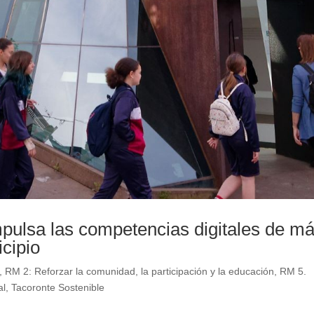
pulsa las competencias digitales de m
cipio
,
RM 2: Reforzar la comunidad, la participación y la educación
,
RM 5.
al
,
Tacoronte Sostenible