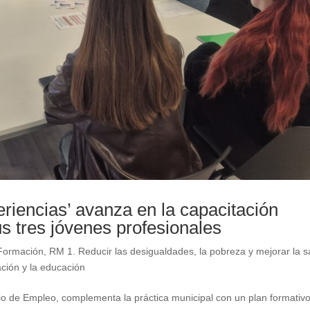
riencias’ avanza en la capacitación
us tres jóvenes profesionales
Formación
,
RM 1. Reducir las desigualdades, la pobreza y mejorar la s
ación y la educación
io de Empleo, complementa la práctica municipal con un plan formativ