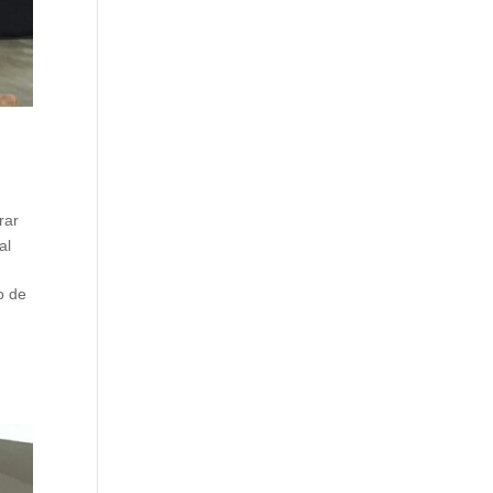
rar
al
o de