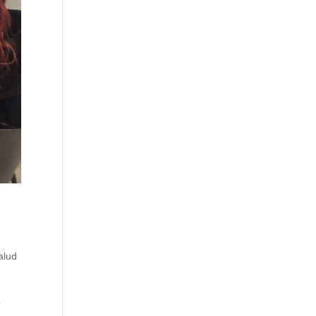
alud
o