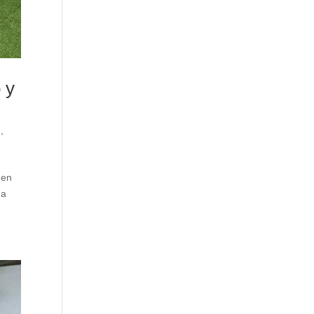
 y
n
,
 en
 a