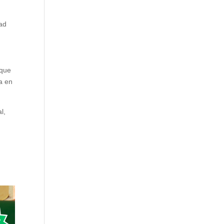
dad
 que
a en
l,