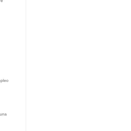
re
mpleo
 una