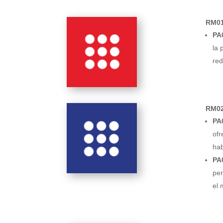
RM01
PA
la 
red
RM02
PA0
ofr
hab
PA0
per
el 