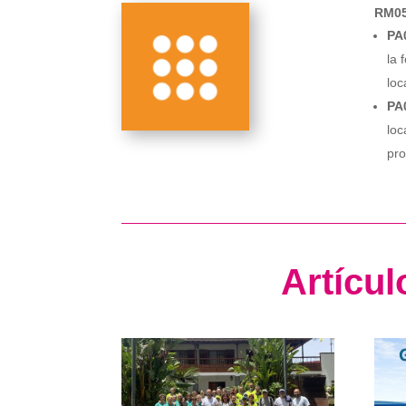
RM05
PA0
la 
loc
PA0
loc
pro
Artícu