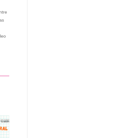
ntre
as
leo