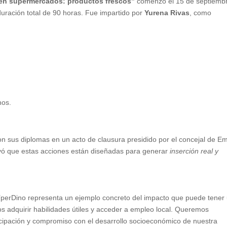
 en supermercados: productos frescos”
comenzó el 15 de septiemb
duración total de 90 horas. Fue impartido por
Yurena Rivas
, como
nos.
ieron sus diplomas en un acto de clausura presidido por el concejal de E
yó que estas acciones están diseñadas para generar
inserción real y
 HíperDino representa un ejemplo concreto del impacto que puede tener
s adquirir habilidades útiles y acceder a empleo local. Queremos
cipación y compromiso con el desarrollo socioeconómico de nuestra