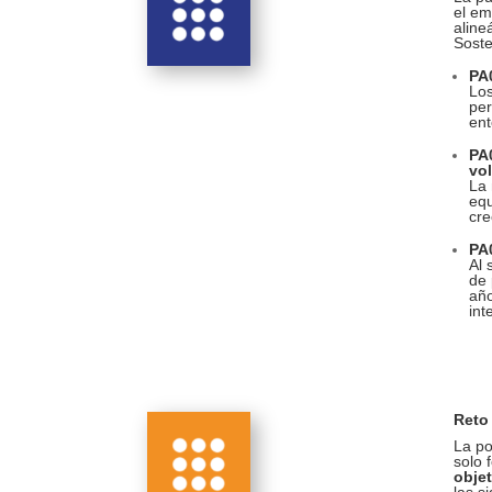
el em
aline
Soste
PA0
Los
per
ent
PA0
vo
La 
equ
cre
PA0
Al 
de 
año
int
Reto 
La po
solo 
objet
las s