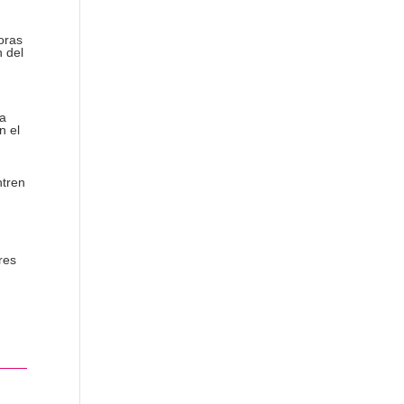
oras
n del
la
n el
ntren
res