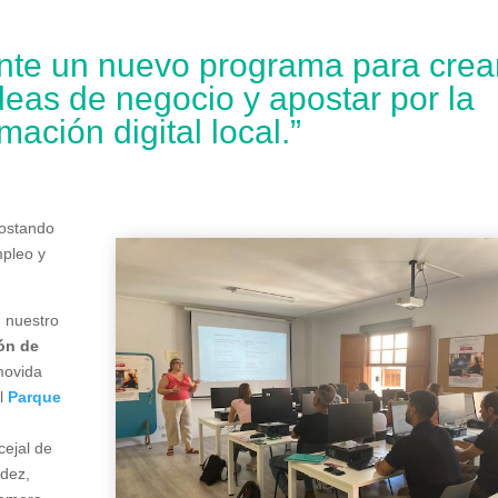
nte un nuevo programa para crea
eas de negocio y apostar por la
mación digital local.”
postando
mpleo y
 nuestro
ón de
omovida
el
Parque
cejal de
ndez,