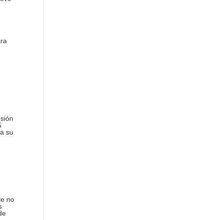
ra
n
usión
5
ra su
te no
s
de