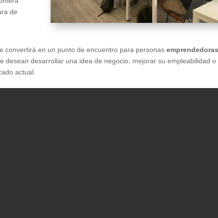
Romera
ara de
se convertirá en un punto de encuentro para personas
emprendedoras
e desean desarrollar una idea de negocio, mejorar su empleabilidad o
cado actual.