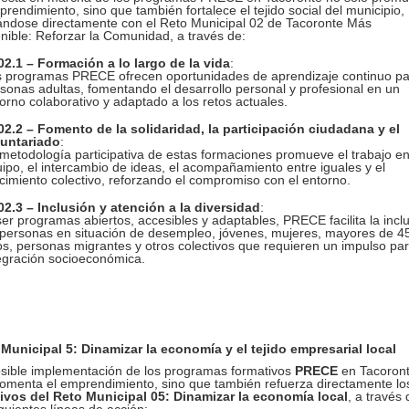
prendimiento, sino que también fortalece el tejido social del municipio,
ándose directamente con el Reto Municipal 02 de Tacoronte Más
nible: Reforzar la Comunidad, a través de:
2.1 – Formación a lo largo de la vida
:
 programas PRECE ofrecen oportunidades de aprendizaje continuo pa
sonas adultas, fomentando el desarrollo personal y profesional en un
orno colaborativo y adaptado a los retos actuales.
2.2 – Fomento de la solidaridad, la participación ciudadana y el
luntariado
:
metodología participativa de estas formaciones promueve el trabajo e
ipo, el intercambio de ideas, el acompañamiento entre iguales y el
cimiento colectivo, reforzando el compromiso con el entorno.
2.3 – Inclusión y atención a la diversidad
:
ser programas abiertos, accesibles y adaptables, PRECE facilita la incl
personas en situación de desempleo, jóvenes, mujeres, mayores de 4
s, personas migrantes y otros colectivos que requieren un impulso pa
egración socioeconómica.
Municipal 5: Dinamizar la economía y el tejido empresarial local
sible implementación de los programas formativos
PRECE
en Tacoron
fomenta el emprendimiento, sino que también refuerza directamente lo
ivos del Reto Municipal 05: Dinamizar la economía local
, a través 
iguientes líneas de acción: