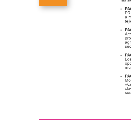
PA0
PR
a m
tej
PA0
A t
pro
agr
sec
PA0
Los
opo
mun
PA0
Mo
«Cr
cla
sos