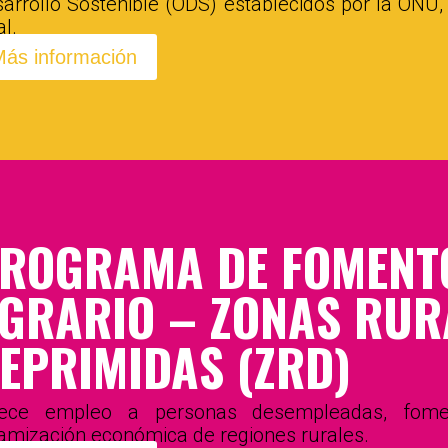
arrollo Sostenible (ODS) establecidos por la ONU
al.
ás información
ROGRAMA DE FOMENTO
GRARIO – ZONAS RUR
EPRIMIDAS (ZRD)
rece empleo a personas desempleadas, fomen
amización económica de regiones rurales.