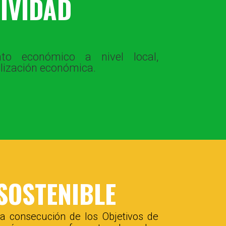
IVIDAD
to económico a nivel local,
alización económica.
SOSTENIBLE
a consecución de los Objetivos de