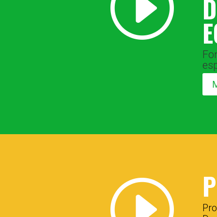
I
D
E
Fo
esp
M
P
I
Pro