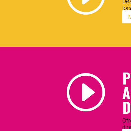
Des
loc
M
P
I
A
D
Of
din