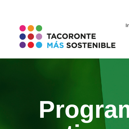
I
Progra