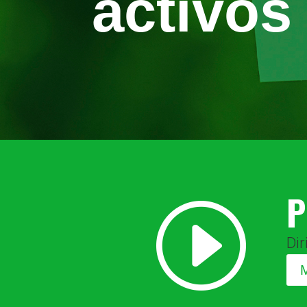
activos
P
I
Dir
M