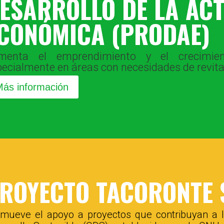
ESARROLLO DE LA ACT
CONÓMICA (PRODAE)
menta el emprendimiento y el crecimien
ecialmente en áreas con necesidades de revit
ás información
ROYECTO TACORONTE 
mueve el apoyo a proyectos que contribuyan a l