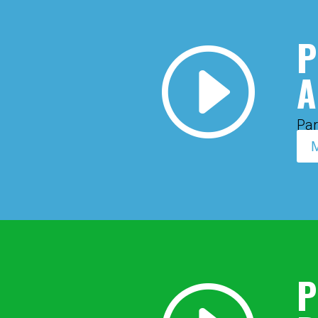
P
I
A
Par
M
P