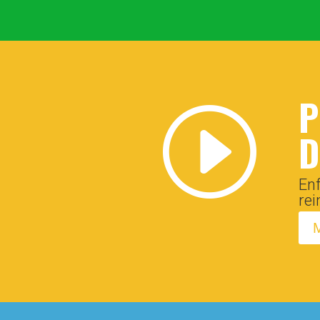
P
I
D
En
rei
M