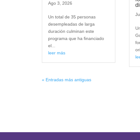
Ago 3, 2026
d
Ju
Un total de 35 personas
desempleadas de larga
Un
duración culminan este
Go
programa que ha financiado
fo
el...
or
leer más
le
« Entradas más antiguas