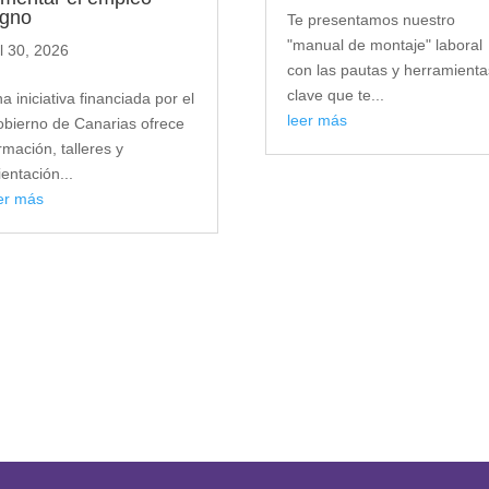
igno
Te presentamos nuestro
"manual de montaje" laboral
l 30, 2026
con las pautas y herramienta
clave que te...
a iniciativa financiada por el
leer más
bierno de Canarias ofrece
rmación, talleres y
ientación...
er más