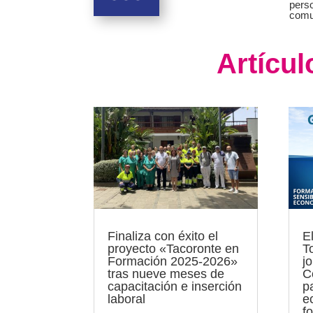
perso
comun
Artícu
Finaliza con éxito el
E
proyecto «Tacoronte en
T
Formación 2025-2026»
j
tras nueve meses de
C
capacitación e inserción
p
laboral
e
f