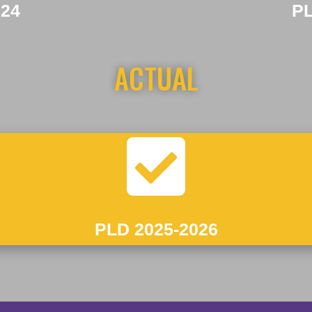
024
PL
ACTUAL

PLD 2025-2026