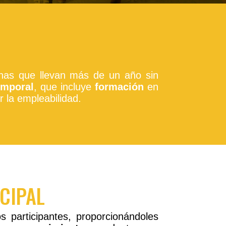
nas que llevan más de un año sin
emporal
, que incluye
formación
en
 la empleabilidad.
CIPAL
s participantes, proporcionándoles