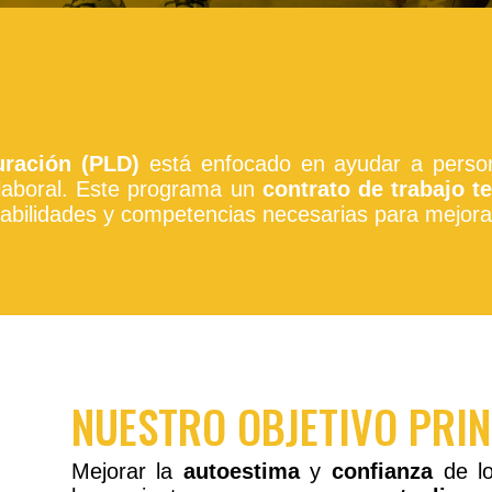
ración (PLD)
está enfocado en ayudar a perso
 laboral. Este programa un
contrato de trabajo t
abilidades y competencias necesarias para mejorar
NUESTRO OBJETIVO PRIN
Mejorar la
autoestima
y
confianza
de lo