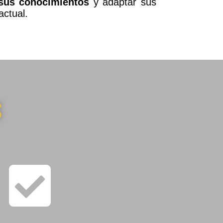
 sus conocimientos
y adaptar sus
ctual.
S
