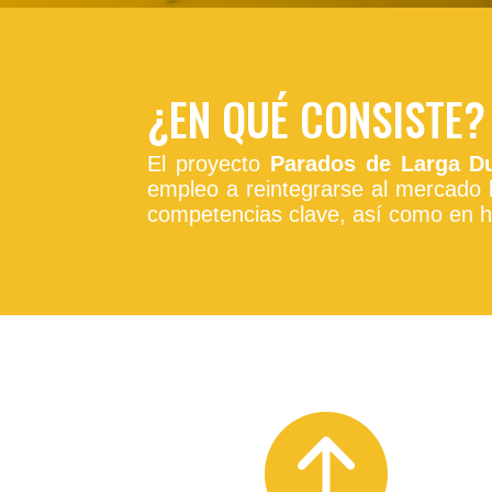
¿EN QUÉ CONSISTE?
El proyecto
Parados de Larga Du
empleo a reintegrarse al mercado
competencias clave, así como en h
