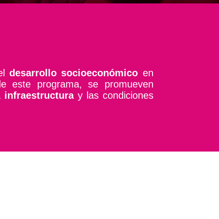
el
desarrollo socioeconómico
en
 de este programa, se promueven
a
infraestructura
y las condiciones