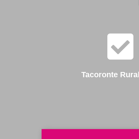

Tacoronte Rura