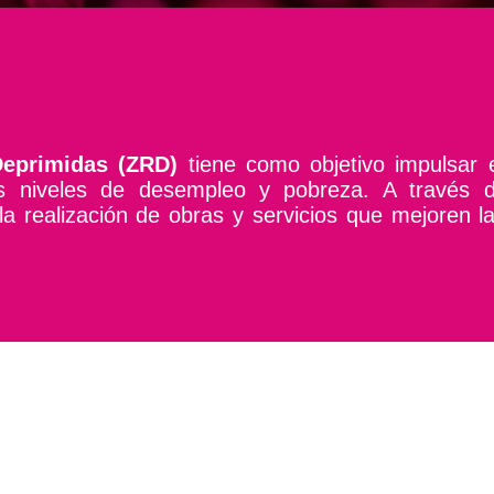
Deprimidas (ZRD)
tiene como objetivo impulsar 
tos niveles de desempleo y pobreza. A través
a realización de obras y servicios que mejoren l