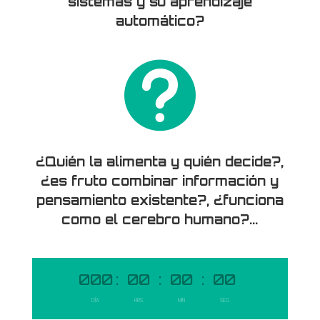
sistemas y su aprendizaje
automático?

¿Quién la alimenta y quién decide?,
¿es fruto combinar información y
pensamiento existente?, ¿funciona
como el cerebro humano?...
000
:
00
:
00
:
00
DÍA
HRS
MIN
SEG