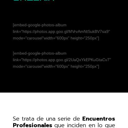
[embed-google-photos-album
link="https://photos.app.goo.gl/MVrvAmNtSukBV7sa9"
mode="carousel"width="600px" height="250px"]
[embed-google-photos-album
link="https://photos.app.goo.gl/2UaQxYkEPKuGtaCv7"
mode="carousel"width="600px" height="250px"]
Se
trata
de
una
serie de
Encuentros
Profesionales
que inciden en lo que