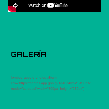
GALERÍA
[embed-google-photos-album
link="https://photos.app.goo.gl/1qJcvybxhVTJf99bA"
mode="carousel"width="600px" height="250px"]