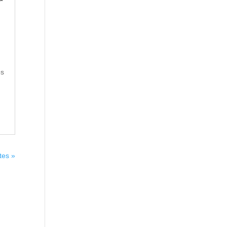
es
tes »