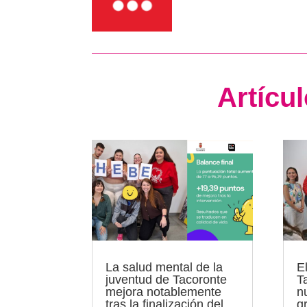
Artícu
La salud mental de la
E
juventud de Tacoronte
T
mejora notablemente
n
tras la finalización del
g