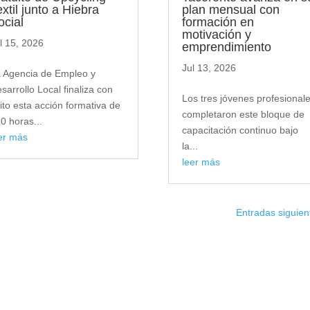
xtil junto a Hiebra
plan mensual con
ocial
formación en
motivación y
l 15, 2026
emprendimiento
Jul 13, 2026
 Agencia de Empleo y
sarrollo Local finaliza con
Los tres jóvenes profesional
ito esta acción formativa de
completaron este bloque de
0 horas...
capacitación continuo bajo
er más
la...
leer más
Entradas siguien